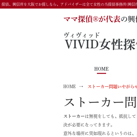
探偵、興信所を大阪でお探しなら、アドバイザーは全て女性の当探偵事務所(興信
ママ探偵®️が代表
の興
ヴィヴィッド
VIVID
女性探
HOME
HOME
ストーカー問題いやがら
ストーカー問
ストーカー
は無視をしても、抵抗して
決が必要になってきます。
意外な場所に突如現れるというのは、