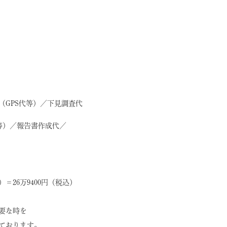
（GPS代等）／下見調査代
等）／報告書作成代／
＝26万9400円（税込）
要な時を
ております。