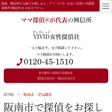
探偵、興信所を大阪でお探しなら、アドバイザーは全て女性の当探偵
事務所(興信所)にお任せ下さい。
ママ探偵®️が代表
の興信所
ヴィヴィッド
VIVID
女性探偵社
一人で悩まず、まず相談して下さい。
ママ探偵がお伺いします。
0120-45-1510
許可番号:大阪府公安委員会
第62213203号・第62210101号
HOME
阪南市 浮気調査
阪南市で探偵をお探し