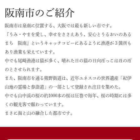
阪南市のご紹介
阪南市は泉南に位置する、大阪では最も新しい市です。
『うみ・やまを愛し、幸せをささえあう、安心とうるおいのある
まち 阪南』というキャッチコピーにあるように漁港が３箇所も
あり漁業も栄えています。
中でも尾崎漁港は猫が多く、晴れた日の猫の日向ぼっこはほのぼ
のとさせられます。
また、阪南市を通る熊野街道は、近年ユネスコの世界遺産「紀伊
山地の霊場と参詣道」の一部として登録され注目を集めた。
中でも山中渓の桜の約1000本の桜は圧巻で毎年、桜の時期には多
くの観光客で賑わっています。
まさに海と山の融合した都市です。