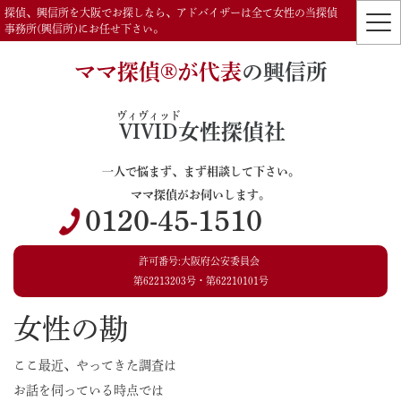
探偵、興信所を大阪でお探しなら、アドバイザーは全て女性の当探偵
事務所(興信所)にお任せ下さい。
ママ探偵®️が代表
の興信所
ヴィヴィッド
VIVID
女性探偵社
一人で悩まず、まず相談して下さい。
ママ探偵がお伺いします。
0120-45-1510
許可番号:大阪府公安委員会
第62213203号・第62210101号
女性の勘
ここ最近、やってきた調査は
お話を伺っている時点では