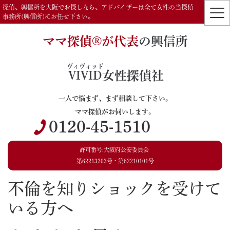
探偵、興信所を大阪でお探しなら、アドバイザーは全て女性の当探偵
事務所(興信所)にお任せ下さい。
ママ探偵®️が代表
の興信所
ヴィヴィッド
VIVID
女性探偵社
一人で悩まず、まず相談して下さい。
ママ探偵がお伺いします。
0120-45-1510
許可番号:大阪府公安委員会
第62213203号・第62210101号
不倫を知りショックを受けて
いる方へ