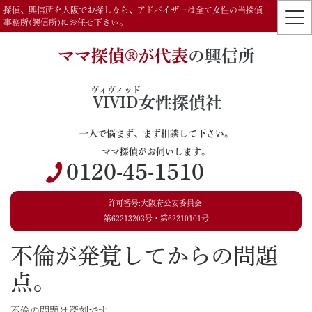
探偵、興信所を大阪でお探しなら、アドバイザーは全て女性の当探偵
事務所(興信所)にお任せ下さい。
ママ探偵®️が代表
の興信所
ヴィヴィッド
VIVID
女性探偵社
一人で悩まず、まず相談して下さい。
ママ探偵がお伺いします。
0120-45-1510
許可番号:大阪府公安委員会
第62213203号・第62210101号
不倫が発覚してからの問題
点。
不倫の問題は深刻です。