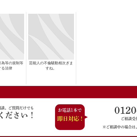
行為等の規制等
芸能人の不倫騒動相次ぎま
する法律
すね。
0120
相談、ご質問だけでも
お電話1本で
ください！
即日対応 !
ご相談受付時
※ご相談中の場合は