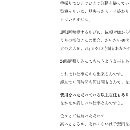
手探りでひとつひとつ証拠を撮ってい
警察みたいに、見失ったらハイ終わり
とはいきません。
1回1回稼働するたびに、依頼者様か
うちの探偵さんの場合、だいたい40
大の大人を、7時間や10時間もあなた
24時間張り込んでもらうような事も
これはお仕事だから出来るんです。
親友でも何時間も何日間もなんて、な
費用をいただいている以上責任もあり
なかなか厳しいお仕事なんですよ。
色々とご理解いただいて
高いととるか、それくらいは予想内な