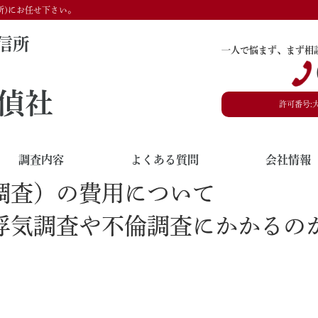
所)にお任せ下さい。
信所
一人で悩まず、まず相
偵社
許可番号:
調査内容
よくある質問
会社情報
調査）の費用について
浮気調査や不倫調査にかかるの