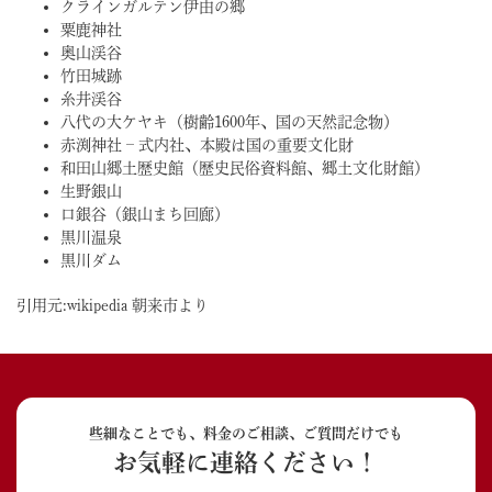
クラインガルテン伊由の郷
粟鹿神社
奥山渓谷
竹田城跡
糸井渓谷
八代の大ケヤキ（樹齢1600年、国の天然記念物）
赤渕神社 – 式内社、本殿は国の重要文化財
和田山郷土歴史館（歴史民俗資料館、郷土文化財館）
生野銀山
口銀谷（銀山まち回廊）
黒川温泉
黒川ダム
引用元:wikipedia 朝来市より
些細なことでも、料金のご相談、ご質問だけでも
お気軽に連絡ください！