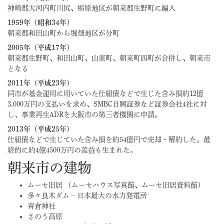
神崎郡大河内町川尻、栃原地区が朝来郡生野町に編入
1959年（昭和34年）
朝来郡和田山町から堀畑地区が分町
2005年（平成17年）
朝来郡生野町、和田山町、山東町、朝来町四町が合併し、朝来市
となる
2011年（平成23年）
同市が基金運用に用いていた仕組債などで生じた含み損約12億
3,000万円の支払いを求め、SMBC日興証券など証券会社4社に対
し、事業再生ADRを大阪市の第三者機関に申請。
2013年（平成25年）
仕組債などで生じていた含み損を約54億円で売却・解約した。最
終的に約4億4500万円の差益も生まれた。
朝来市の建物
ムーセ旧居 （ムーセハウス写真館、ムーセ旧居資料館）
多々良木ダム – 日本最大の水力発電所
青倉神社
さのう高原