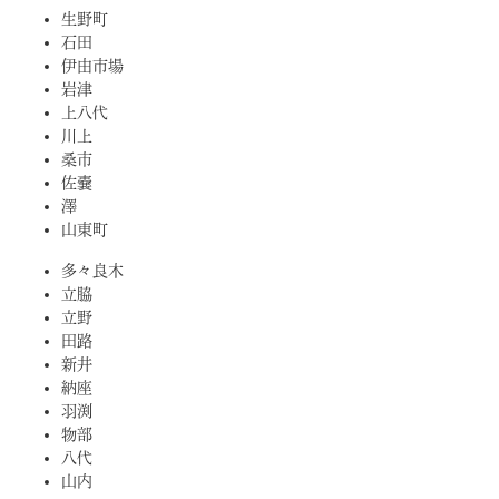
生野町
石田
伊由市場
岩津
上八代
川上
桑市
佐嚢
澤
山東町
多々良木
立脇
立野
田路
新井
納座
羽渕
物部
八代
山内