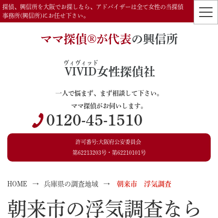
探偵、興信所を大阪でお探しなら、アドバイザーは全て女性の当探偵
事務所(興信所)にお任せ下さい。
ママ探偵®️が代表
の興信所
ヴィヴィッド
VIVID
女性探偵社
一人で悩まず、まず相談して下さい。
ママ探偵がお伺いします。
0120-45-1510
許可番号:大阪府公安委員会
第62213203号・第62210101号
HOME
兵庫県の調査地域
朝来市 浮気調査
朝来市の浮気調査なら