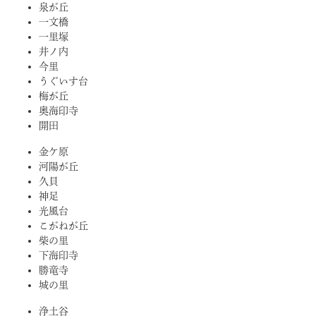
泉が丘
一文橋
一里塚
井ノ内
今里
うぐいす台
梅が丘
奥海印寺
開田
金ケ原
河陽が丘
久貝
神足
光風台
こがねが丘
柴の里
下海印寺
勝竜寺
城の里
浄土谷