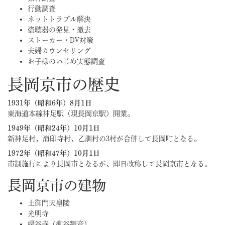
行動調査
ネットトラブル解決
盗聴器の発見・撤去
ストーカー・DV対策
夫婦カウンセリング
お子様のいじめ実態調査
長岡京市の歴史
1931年（昭和6年）8月1日
東海道本線神足駅（現長岡京駅）開業。
1949年（昭和24年）10月1日
新神足村、海印寺村、乙訓村の3村が合併して長岡町となる。
1972年（昭和47年）10月1日
市制施行により長岡市となるが、即日改称して長岡京市となる。
長岡京市の建物
土御門天皇陵
光明寺
楊谷寺（柳谷観音）