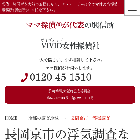
探偵、興信所を大阪でお探しなら、アドバイザーは全て女性の当探偵
事務所(興信所)にお任せ下さい。
ママ探偵®️が代表
の興信所
ヴィヴィッド
VIVID
女性探偵社
一人で悩まず、まず相談して下さい。
ママ探偵がお伺いします。
0120-45-1510
許可番号:大阪府公安委員会
第62213203号・第62210101号
HOME
京都の調査地域
長岡京市 浮気調査
長岡京市の浮気調査な