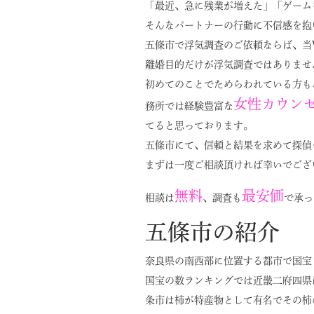
「最近、急に残業が増えた」「ゲーム
そんなパートナーの行動に不信感を抱
五條市で浮気調査のご依頼ならば、当V
離婚目的だけが浮気調査ではありませ
初めてのことでためらわれている方も
女性カウン
務所では経験豊富な
てると思っております。
五條市にて、信頼と結果を求めて探偵
まずは一度ご相談頂ければ幸いでござ
無料
最安価
相談は
、調査も
で承っ
五條市の紹介
奈良県の南西部に位置する都市で国宝
国宝の数ランキングでは近畿二府四県
条市は柿が特産物として有名でその柿