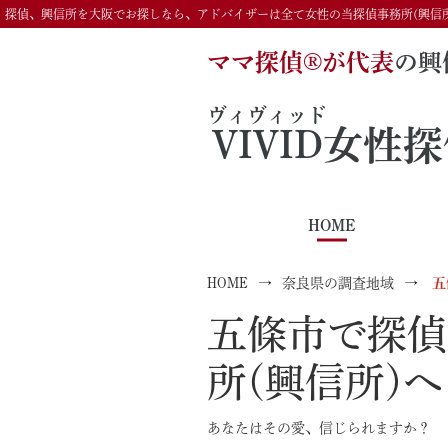
探偵、興信所を大阪でお探しなら、アドバイザーは全て女性の当探偵事務所(興信
ママ探偵®️が代表
の興
ヴィヴィッド
VIVID
女性探
HOME
HOME
奈良県の調査地域
五
五條市で探偵
所(興信所)へ
あなたはその愛、信じられますか？