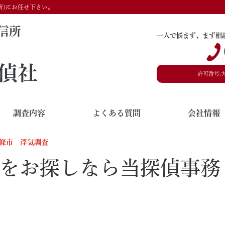
所)にお任せ下さい。
信所
一人で悩まず、まず相
偵社
許可番号:
調査内容
よくある質問
会社情報
條市 浮気調査
をお探しなら当探偵事務