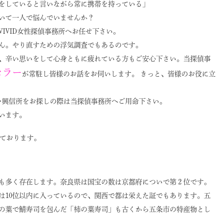
をしていると言いながら常に携帯を持っている」
いて一人で悩んでいませんか？
IVID女性探偵事務所へお任せ下さい。
ん。やり直すための浮気調査でもあるのです。
、辛い思いをして心身ともに疲れている方もご安心下さい。当探偵事
セラー
が常駐し皆様のお話をお伺いします。 きっと、皆様のお役に立
･興信所をお探しの際は当探偵事務所へご用命下さい。
います。
ております。
も多く存在します。奈良県は国宝の数は京都府についで第２位です。
は10位以内に入っているので、関西で都は栄えた証でもあります。五
の葉で鯖寿司を包んだ「柿の葉寿司」も古くから五条市の特産物とし