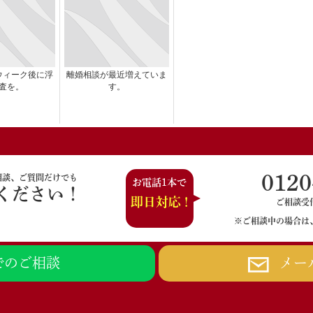
ウィーク後に浮
離婚相談が最近増えていま
査を。
す。
0120
相談、ご質問だけでも
お電話1本で
ください！
即日対応 !
ご相談受付時
※ご相談中の場合は
Eでのご相談
メー