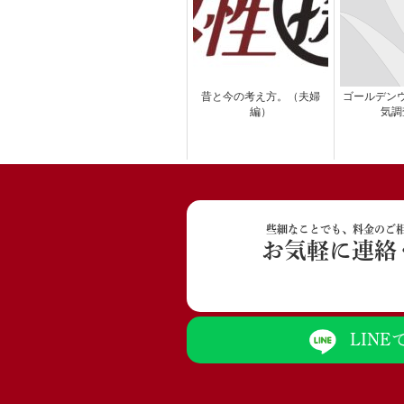
昔と今の考え方。（夫婦
ゴールデン
編）
気調
些細なことでも、料金のご
お気軽に連絡
LIN