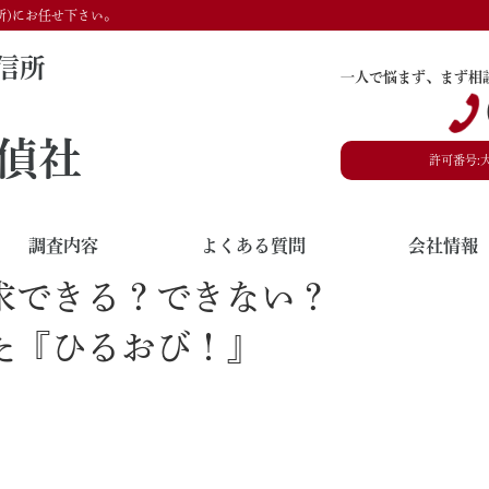
所)にお任せ下さい。
信所
一人で悩まず、まず相
偵社
許可番号:
調査内容
よくある質問
会社情報
求できる？できない？
た『ひるおび！』