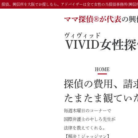
探偵、興信所を大阪でお探しなら、アドバイザーは全て女性の当探偵事務所(興信
ママ探偵®️が代表
の興
ヴィヴィッド
VIVID
女性探
HOME
探偵の費用、請
たまたま観てい
毎週木曜日のコーナーで
国際弁護士のやしろ先生が
法律を教えてくれる。
【解決！ジャッジマン】