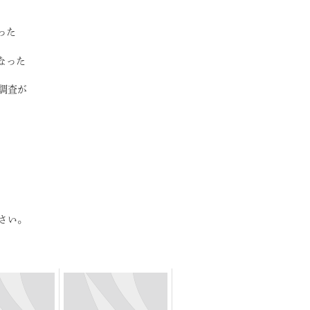
った
なった
調査が
さい。