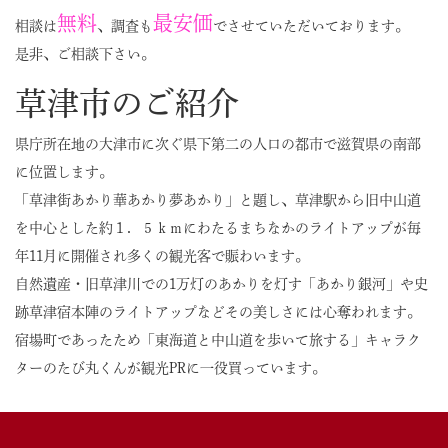
無料
最安価
相談は
、調査も
でさせていただいております。
是非、ご相談下さい。
草津市のご紹介
県庁所在地の大津市に次ぐ県下第二の人口の都市で滋賀県の南部
に位置します。
「草津街あかり華あかり夢あかり」と題し、草津駅から旧中山道
を中心とした約１．５ｋｍにわたるまちなかのライトアップが毎
年11月に開催され多くの観光客で賑わいます。
自然遺産・旧草津川での1万灯のあかりを灯す「あかり銀河」や史
跡草津宿本陣のライトアップなどその美しさには心奪われます。
宿場町であったため「東海道と中山道を歩いて旅する」キャラク
ターのたび丸くんが観光PRに一役買っています。