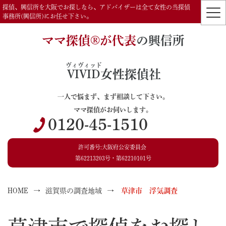
探偵、興信所を大阪でお探しなら、アドバイザーは全て女性の当探偵
事務所(興信所)にお任せ下さい。
ママ探偵®️が代表
の興信所
ヴィヴィッド
VIVID
女性探偵社
一人で悩まず、まず相談して下さい。
ママ探偵がお伺いします。
0120-45-1510
許可番号:大阪府公安委員会
第62213203号・第62210101号
HOME
滋賀県の調査地域
草津市 浮気調査