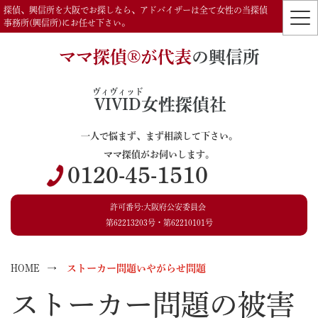
探偵、興信所を大阪でお探しなら、アドバイザーは全て女性の当探偵
事務所(興信所)にお任せ下さい。
ママ探偵®️が代表
の興信所
ヴィヴィッド
VIVID
女性探偵社
一人で悩まず、まず相談して下さい。
ママ探偵がお伺いします。
0120-45-1510
許可番号:大阪府公安委員会
第62213203号・第62210101号
HOME
ストーカー問題いやがらせ問題
ストーカー問題の被害