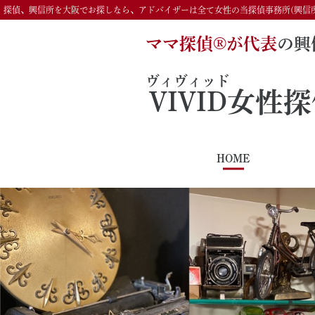
探偵、興信所を大阪でお探しなら、アドバイザーは全て女性の当探偵事務所(興信
ママ探偵®️が代表
の興
ヴィヴィッド
VIVID
女性探
HOME