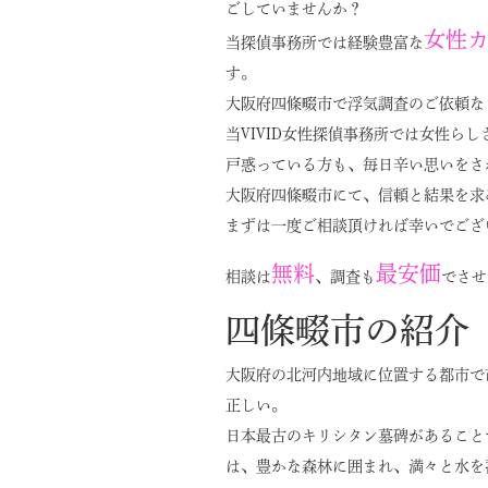
ごしていませんか？
女性
当探偵事務所では経験豊富な
す。
大阪府四條畷市で浮気調査のご依頼なら
当VIVID女性探偵事務所では女性ら
戸惑っている方も、毎日辛い思いをさ
大阪府四條畷市にて、信頼と結果を求
まずは一度ご相談頂ければ幸いでござ
無料
最安価
相談は
、調査も
でさせ
四條畷市の紹介
大阪府の北河内地域に位置する都市で
正しい。
日本最古のキリシタン墓碑があること
は、豊かな森林に囲まれ、満々と水を