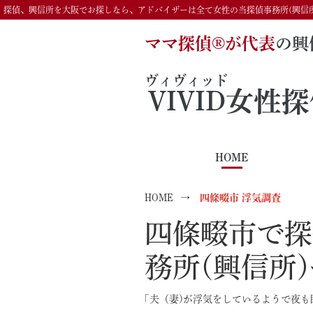
探偵、興信所を大阪でお探しなら、アドバイザーは全て女性の当探偵事務所(興信
ママ探偵®️が代表
の興
ヴィヴィッド
VIVID
女性探
HOME
HOME
四條畷市 浮気調査
四條畷市で探
務所(興信所
｢夫（妻)が浮気をしているようで夜