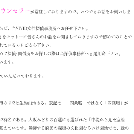
カウンセラー
が常駐しておりますので、いつでもお話をお伺いしま
ば、当VIVID女性探偵事務所へお任せ下さい。
しさをモットーに皆さんのお話をお聞きしておりますので初めてのことで
れている方もご安心下さい。
めて探偵･興信所をお探しの際は当探偵事務所へｇ尾用命下さい。
います。
ていただいております。
市の２/3は生駒山地ある。表記は「「四条畷」ではなく「四條畷」が
で有名である。大阪みどりの百選にも選ばれた「中堤から見た室池
蓄えています。隣接する府民の森緑の文化園むろいけ園地では、緑の