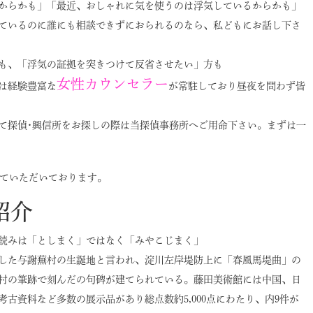
からかも」「最近、おしゃれに気を使うのは浮気しているからかも」
ているのに誰にも相談できずにおられるのなら、私どもにお話し下さ
も、「浮気の証拠を突きつけて反省させたい」方も
女性カウンセラー
は経験豊富な
が常駐しており昼夜を問わず皆
て探偵･興信所をお探しの際は当探偵事務所へご用命下さい。まずは一
ていただいております。
紹介
。読みは「としまく」ではなく「みやこじまく」
した与謝蕪村の生誕地と言われ、淀川左岸堤防上に「春風馬堤曲」の
村の筆跡で刻んだの句碑が建てられている。藤田美術館には中国、日
古資料など多数の展示品があり総点数約5,000点にわたり、内9件が