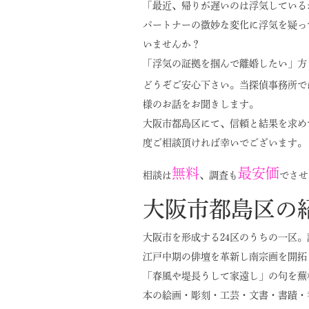
「最近、帰りが遅いのは浮気している
パートナーの微妙な変化に浮気を疑っ
いませんか？
「浮気の証拠を掴んで離婚したい」方
どうぞご安心下さい。当探偵事務所で
様のお話をお聞きします。
大阪市都島区にて、信頼と結果を求め
度ご相談頂ければ幸いでございます。
無料
最安価
相談は
、調査も
でさせ
大阪市都島区の
大阪市を形成する24区のうちの一区
江戸中期の俳壇を革新し南宗画を開拓
「春風や堤長うして家遠し」の句を蕪
本の絵画・彫刻・工芸・文書・書蹟・考