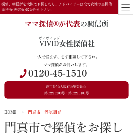
探偵、興信所を大阪でお探しなら、アドバイザーは全て女性の当探偵
事務所(興信所)にお任せ下さい。
ママ探偵®️が代表
の興信所
ヴィヴィッド
VIVID
女性探偵社
一人で悩まず、まず相談して下さい。
ママ探偵がお伺いします。
0120-45-1510
許可番号:大阪府公安委員会
第62213203号・第62210101号
HOME
門真市 浮気調査
門真市で探偵をお探し