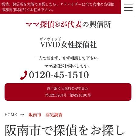
探偵、興信所を大阪でお探しなら、アドバイザーは全て女性の当探偵
事務所(興信所)にお任せ下さい。
ママ探偵®️が代表
の興信所
ヴィヴィッド
VIVID
女性探偵社
一人で悩まず、まず相談して下さい。
ママ探偵がお伺いします。
0120-45-1510
許可番号:大阪府公安委員会
第62213203号・第62210101号
HOME
阪南市 浮気調査
阪南市で探偵をお探し