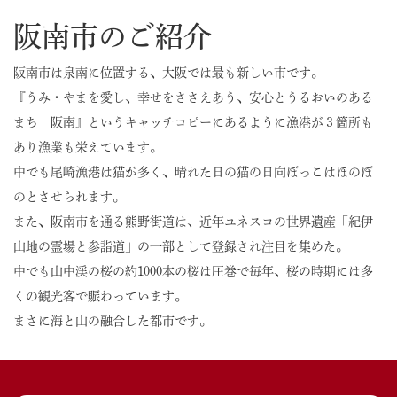
阪南市のご紹介
阪南市は泉南に位置する、大阪では最も新しい市です。
『うみ・やまを愛し、幸せをささえあう、安心とうるおいのある
まち 阪南』というキャッチコピーにあるように漁港が３箇所も
あり漁業も栄えています。
中でも尾崎漁港は猫が多く、晴れた日の猫の日向ぼっこはほのぼ
のとさせられます。
また、阪南市を通る熊野街道は、近年ユネスコの世界遺産「紀伊
山地の霊場と参詣道」の一部として登録され注目を集めた。
中でも山中渓の桜の約1000本の桜は圧巻で毎年、桜の時期には多
くの観光客で賑わっています。
まさに海と山の融合した都市です。