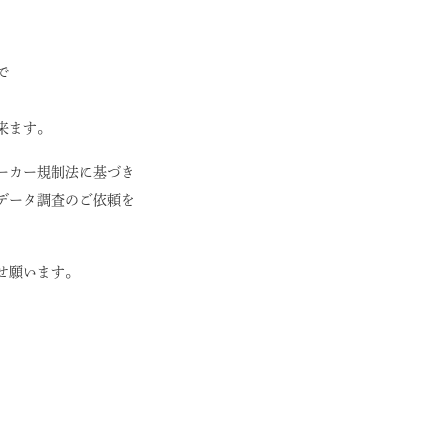
で
来ます。
ーカー規制法に基づき
データ調査のご依頼を
せ願います。