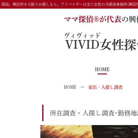
探偵、興信所を大阪でお探しなら、アドバイザーは全て女性の当探偵事務所(興信
ママ探偵®️が代表
の興
ヴィヴィッド
VIVID
女性探
HOME
HOME
家出・人探し調査
所在調査・人探し調査･勤務