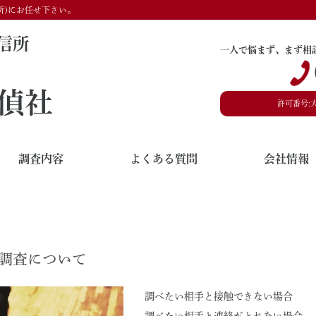
所)にお任せ下さい。
信所
一人で悩まず、まず相
偵社
許可番号:
調査内容
よくある質問
会社情報
地調査について
調べたい相手と接触できない場合