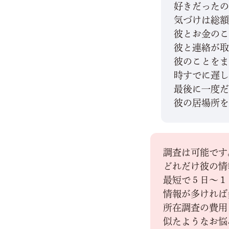
好きだった
気づけは総
彼とお金の
彼と連絡が
彼のことを
時すでに遅
最後に一度
彼の居場所
調査は可能です
どれだけ彼の情
最短で５日～１
情報が多ければ
所在調査の費
似たようなお悩