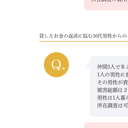
貸したお金の返済に悩む30代男性からの
仲間3人でＢ
1人の男性に
その男性が
被害総額は２
男性は1人暮
所在調査は