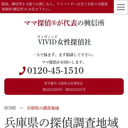
探偵、興信所を大阪でお探しなら、アドバイザーは全て女性の当探偵
事務所(興信所)にお任せ下さい。
ママ探偵®️が代表
の興信所
ヴィヴィッド
VIVID
女性探偵社
一人で悩まず、まず相談して下さい。
ママ探偵がお伺いします。
0120-45-1510
許可番号:大阪府公安委員会
第62213203号・第62210101号
HOME
兵庫県の調査地域
兵庫県の探偵調査地域