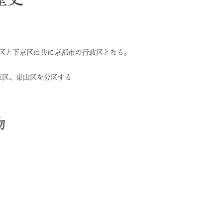
区と下京区は共に京都市の行政区となる。
京区、東山区を分区する
物