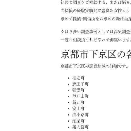
初めて調査をご相談する、または悩ま
当探偵の経験実績共に豊富な女性カウ
求めて探偵･興信所をお求めの際は当
やはり多い調査事例としては浮気調査
一度ご相談頂ければ幸いで御座います
京都市下京区の
京都市下京区の調査地域の詳細です。
相之町
悪王子町
朝妻町
芦刈山町
新シ町
安土町
油小路町
飴屋町
綾大宮町