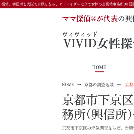
探偵、興信所を大阪でお探しなら、アドバイザーは全て女性の当探偵事務所(興信
ママ探偵®️が代表
の興
ヴィヴィッド
VIVID
女性探
HOME
HOME
京都の調査地域
京都
京都市下京区
務所(興信所
京都市下京区の浮気調査ならば、当興