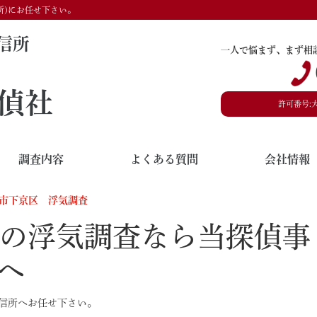
所)にお任せ下さい。
信所
一人で悩まず、まず相
偵社
許可番号:
調査内容
よくある質問
会社情報
市下京区 浮気調査
の浮気調査なら当探偵事
)へ
信所へお任せ下さい。