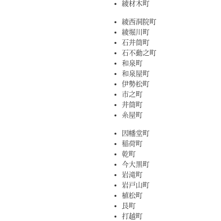
綾材木町
綾西洞院町
綾堀川町
石井筒町
石不動之町
和泉町
和泉屋町
伊勢松町
市之町
井筒町
糸屋町
因幡堂町
稲荷町
乾町
今大黒町
岩滝町
岩戸山町
植松町
艮町
打越町