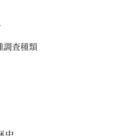
。
種調査種類
歴史