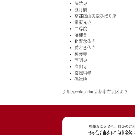
法然寺
渡月橋
京都嵐山美空ひばり座
常寂光寺
二尊院
落柿舎
化野念仏寺
愛宕念仏寺
神護寺
西明寺
高山寺
常照皇寺
保津峡
引用元:wikipedia 京都市右京区より
些細なことでも、料金のご
お気軽に連絡