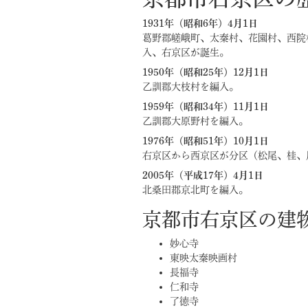
1931年（昭和6年）4月1日
葛野郡嵯峨町、太秦村、花園村、西院
入、右京区が誕生。
1950年（昭和25年）12月1日
乙訓郡大枝村を編入。
1959年（昭和34年）11月1日
乙訓郡大原野村を編入。
1976年（昭和51年）10月1日
右京区から西京区が分区（松尾、桂、
2005年（平成17年）4月1日
北桑田郡京北町を編入。
京都市右京区の建
妙心寺
東映太秦映画村
長福寺
仁和寺
了徳寺