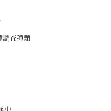
。
種調査種類
歴史