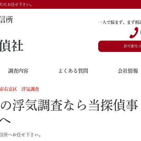
所)にお任せ下さい。
信所
一人で悩まず、まず相
偵社
許可番号:
調査内容
よくある質問
会社情報
市右京区 浮気調査
の浮気調査なら当探偵事
)へ
信所へお任せ下さい。