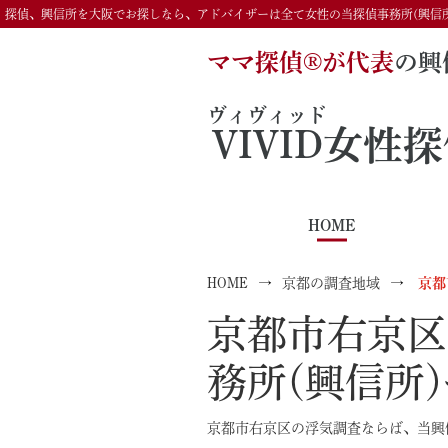
探偵、興信所を大阪でお探しなら、アドバイザーは全て女性の当探偵事務所(興信
ママ探偵®️が代表
の興
ヴィヴィッド
VIVID
女性探
HOME
HOME
京都の調査地域
京都
京都市右京区
務所(興信所
京都市右京区の浮気調査ならば、当興