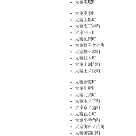
太秦馬塚町
太秦奥殿町
太秦面影町
太秦海正寺町
太秦開日町
太秦垣内町
太秦帷子ケ辻町
太秦桂ケ原町
太秦桂木町
太秦上刑部町
太秦上ノ段町
太秦唐渡町
太秦川所町
太秦北路町
太秦木ノ下町
太秦京ノ道町
太秦組石町
太秦小手角町
太秦御所ノ内町
太秦御領田町