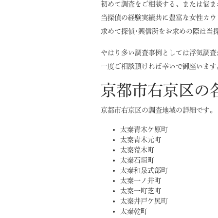
初めて調査をご相談する、または悩ま
当探偵の経験実績共に豊富な女性カウ
求めて探偵･興信所をお求めの際は当
やはり多い調査事例としては浮気調査
一度ご相談頂ければ幸いで御座います
京都市右京区の
京都市右京区の調査地域の詳細です。
太秦青木ケ原町
太秦青木元町
太秦荒木町
太秦石垣町
太秦和泉式部町
太秦一ノ井町
太秦一町芝町
太秦井戸ケ尻町
太秦乾町