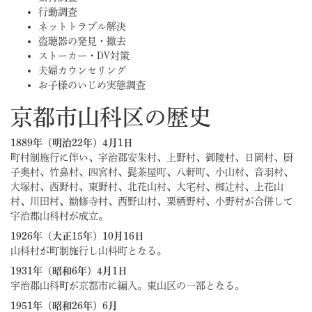
行動調査
ネットトラブル解決
盗聴器の発見・撤去
ストーカー・DV対策
夫婦カウンセリング
お子様のいじめ実態調査
京都市山科区の歴史
1889年（明治22年）4月1日
町村制施行に伴い、宇治郡安朱村、上野村、御陵村、日岡村、厨
子奥村、竹鼻村、四宮村、髭茶屋町、八軒町、小山村、音羽村、
大塚村、西野村、東野村、北花山村、大宅村、椥辻村、上花山
村、川田村、勧修寺村、西野山村、栗栖野村、小野村が合併して
宇治郡山科村が成立。
1926年（大正15年）10月16日
山科村が町制施行し山科町となる。
1931年（昭和6年）4月1日
宇治郡山科町が京都市に編入。東山区の一部となる。
1951年（昭和26年）6月