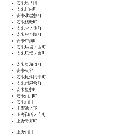
安朱奥ノ田
安朱川向町
安朱北屋敷町
安朱桟敷町
安朱堂ノ後町
安朱中小路町
安朱中溝町
安朱馬場ノ西町
安朱馬場ノ東町
安朱東海道町
安朱東谷
安朱毘沙門堂町
安朱南屋敷町
安朱屋敷町
安朱山川町
安朱山田
上野池ノ下
上野御所ノ内町
上野寺井町
上野山田