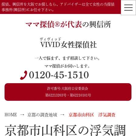
探偵、興信所を大阪でお探しなら、アドバイザーは全て女性の当探偵
事務所(興信所)にお任せ下さい。
ママ探偵®️が代表
の興信所
ヴィヴィッド
VIVID
女性探偵社
一人で悩まず、まず相談して下さい。
ママ探偵がお伺いします。
0120-45-1510
許可番号:大阪府公安委員会
第62213203号・第62210101号
HOME
京都の調査地域
京都市山科区 浮気調査
京都市山科区の浮気調