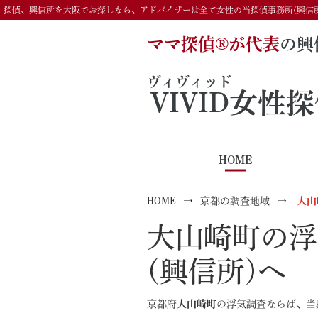
探偵、興信所を大阪でお探しなら、アドバイザーは全て女性の当探偵事務所(興信
ママ探偵®️が代表
の興
ヴィヴィッド
VIVID
女性探
HOME
HOME
京都の調査地域
大山
大山崎町の浮
(興信所)へ
京都府
大山崎町
の浮気調査ならば、当