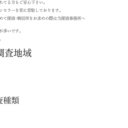
れてる方もご安心下さい。
ンセラーを常に常駐しております。
めて探偵･興信所をお求めの際は当探偵事務所へ
が多いです。
。
調査地域
査種類