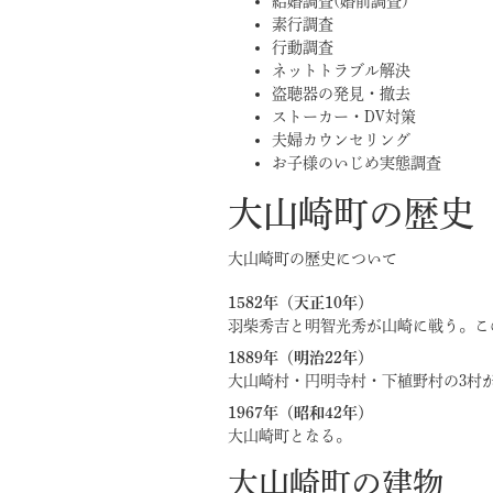
結婚調査(婚前調査)
素行調査
行動調査
ネットトラブル解決
盗聴器の発見・撤去
ストーカー・DV対策
夫婦カウンセリング
お子様のいじめ実態調査
大山崎町の歴史
大山崎町の歴史について
1582年（天正10年）
羽柴秀吉と明智光秀が山崎に戦う。こ
1889年（明治22年）
大山崎村・円明寺村・下植野村の3村
1967年（昭和42年）
大山崎町となる。
大山崎町の建物