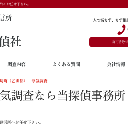
所)にお任せ下さい。
信所
一人で悩まず、まず相
偵社
許可番号:
調査内容
よくある質問
会社情報
崎町（乙訓郡） 浮気調査
気調査なら当探偵事務所
興信所へお任せ下さい。