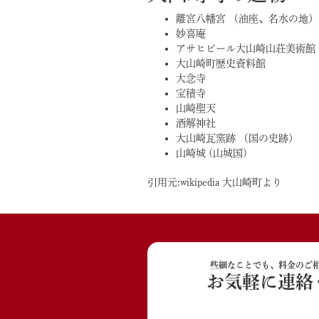
離宮八幡宮 （油座、名水の地）
妙喜庵
アサヒビール大山崎山荘美術館
大山崎町歴史資料館
大念寺
宝積寺
山崎聖天
酒解神社
大山崎瓦窯跡 （国の史跡）
山崎城 (山城国)
引用元:wikipedia 大山崎町より
些細なことでも、料金のご
お気軽に連絡