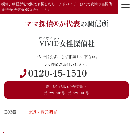
探偵、興信所を大阪でお探しなら、アドバイザーは全て女性の当探偵
事務所(興信所)にお任せ下さい。
ママ探偵®️が代表
の興信所
ヴィヴィッド
VIVID
女性探偵社
一人で悩まず、まず相談して下さい。
ママ探偵がお伺いします。
0120-45-1510
許可番号:大阪府公安委員会
第62213203号・第62210101号
HOME
身辺・身元調査