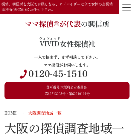
探偵、興信所を大阪でお探しなら、アドバイザーは全て女性の当探偵
事務所(興信所)にお任せ下さい。
ママ探偵®️が代表
の興信所
ヴィヴィッド
VIVID
女性探偵社
一人で悩まず、まず相談して下さい。
ママ探偵がお伺いします。
0120-45-1510
許可番号:大阪府公安委員会
第62213203号・第62210101号
HOME
大阪調査地域一覧
大阪の探偵調査地域一