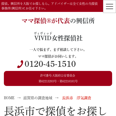
探偵、興信所を大阪でお探しなら、アドバイザーは全て女性の当探偵
事務所(興信所)にお任せ下さい。
ママ探偵®️が代表
の興信所
ヴィヴィッド
VIVID
女性探偵社
一人で悩まず、まず相談して下さい。
ママ探偵がお伺いします。
0120-45-1510
許可番号:大阪府公安委員会
第62213203号・第62210101号
HOME
滋賀県の調査地域
長浜市 浮気調査
長浜市で探偵をお探し