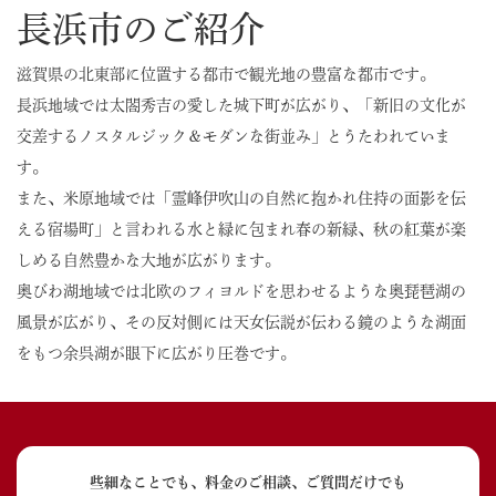
長浜市のご紹介
滋賀県の北東部に位置する都市で観光地の豊富な都市です。
長浜地域では太閤秀吉の愛した城下町が広がり、「新旧の文化が
交差するノスタルジック＆モダンな街並み」とうたわれていま
す。
また、米原地域では「霊峰伊吹山の自然に抱かれ住持の面影を伝
える宿場町」と言われる水と緑に包まれ春の新緑、秋の紅葉が楽
しめる自然豊かな大地が広がります。
奥びわ湖地域では北欧のフィヨルドを思わせるような奥琵琶湖の
風景が広がり、その反対側には天女伝説が伝わる鏡のような湖面
をもつ余呉湖が眼下に広がり圧巻です。
些細なことでも、料金のご相談、ご質問だけでも