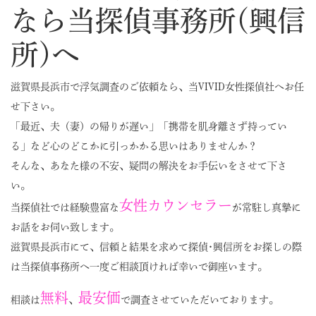
なら当探偵事務所(興信
所)へ
滋賀県長浜市で浮気調査のご依頼なら、当VIVID女性探偵社へお任
せ下さい。
「最近、夫（妻）の帰りが遅い」「携帯を肌身離さず持ってい
る」など心のどこかに引っかかる思いはありませんか？
そんな、あなた様の不安、疑問の解決をお手伝いをさせて下さ
い。
女性カウンセラー
当探偵社では経験豊富な
が常駐し真摯に
お話をお伺い致します。
滋賀県長浜市にて、信頼と結果を求めて探偵･興信所をお探しの際
は当探偵事務所へ一度ご相談頂ければ幸いで御座います。
無料
最安価
相談は
、
で調査させていただいております。