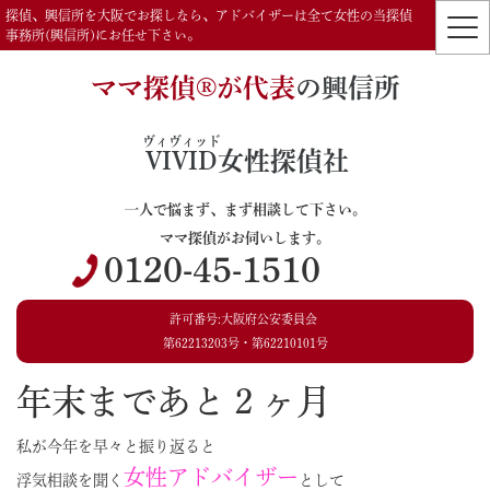
探偵、興信所を大阪でお探しなら、アドバイザーは全て女性の当探偵
事務所(興信所)にお任せ下さい。
ママ探偵®️が代表
の興信所
ヴィヴィッド
VIVID
女性探偵社
一人で悩まず、まず相談して下さい。
ママ探偵がお伺いします。
0120-45-1510
許可番号:大阪府公安委員会
第62213203号・第62210101号
年末まであと２ヶ月
私が今年を早々と振り返ると
女性アドバイザー
浮気相談を聞く
として