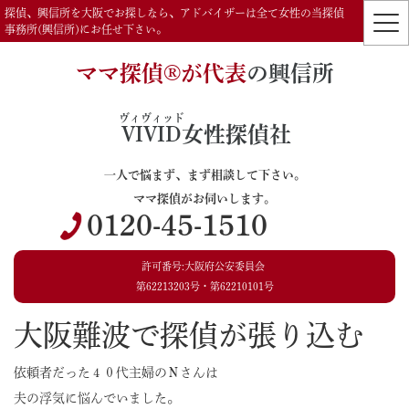
探偵、興信所を大阪でお探しなら、アドバイザーは全て女性の当探偵
事務所(興信所)にお任せ下さい。
ママ探偵®️が代表
の興信所
ヴィヴィッド
VIVID
女性探偵社
一人で悩まず、まず相談して下さい。
ママ探偵がお伺いします。
0120-45-1510
許可番号:大阪府公安委員会
第62213203号・第62210101号
大阪難波で探偵が張り込む
依頼者だった４０代主婦のＮさんは
夫の浮気に悩んでいました。