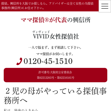
探偵、興信所を大阪でお探しなら、アドバイザーは全て女性の当探偵
事務所(興信所)にお任せ下さい。
ママ探偵®️が代表
の興信所
ヴィヴィッド
VIVID
女性探偵社
一人で悩まず、まず相談して下さい。
ママ探偵がお伺いします。
0120-45-1510
許可番号:大阪府公安委員会
第62213203号・第62210101号
２児の母がやっている探偵事
務所へ
私は、独身のときから