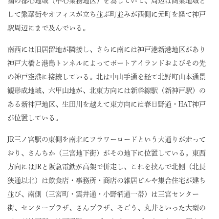
圏の都心地域（中心業務地区）を為していて、周辺は商業地域と
して繁華街やオフィスが立ち並ぶ町並みが西側に元町を経て神戸
駅周辺にまで及んでいる。
南西には旧居留地が隣接し、さらに南には神戸港新港地区があり
神戸大橋と港島トンネルによってポートアイランドおよびその先
の神戸空港に接続している。北は中山手通を経て北野町山本通景
観形成地域、六甲山地が、北東方向には新幹線駅（新神戸駅）の
ある新神戸地区、生田川を越えて東方向には春日野道・HAT神戸
が位置している。
JR三ノ宮駅の東側を南北にフラワーロードという大通りが走って
おり、さんちか（三宮地下街）がその地下に位置している。東西
方向にはJRと阪急電鉄が高架で併走し、これを挟んで北側（北長
狭通以北）は飲食店・事務所・商店の雑居ビルや集合住宅が建ち
並び、南側（三宮町・雲井通・小野柄通一帯）は三宮センター
街、センタープラザ、さんプラザ、そごう、丸井といった大型の