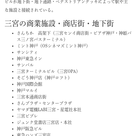
ビルが地下街・地下通路・ペデストリアンデッキによって駅や主
な施設と接続されている。
三宮の商業施設・商店街・地下街
さんちか 高架下（三宮センイ商店街・ピアザ神戸・神姫バ
ス三ノ宮バスターミナル）
ミント神戸（OSシネマズミント神戸）
サンシティ
神戸東急イン
サンパル
三宮ターミナルビル（三宮OPA）
そごう神戸店（神戸ロフト）
神戸国際会館
神戸マルイ
三宮本通商店街
さんプラザ・センタープラザ
ヤマダ電機LABI三宮・星電社本社
三宮ビブレ
ジュンク堂書店三宮店・本社
神戸阪急ビル
東急ハンズ三宮店