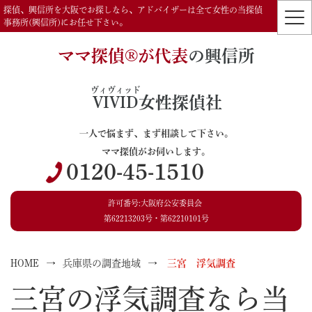
探偵、興信所を大阪でお探しなら、アドバイザーは全て女性の当探偵
事務所(興信所)にお任せ下さい。
ママ探偵®️が代表
の興信所
ヴィヴィッド
VIVID
女性探偵社
一人で悩まず、まず相談して下さい。
ママ探偵がお伺いします。
0120-45-1510
許可番号:大阪府公安委員会
第62213203号・第62210101号
HOME
兵庫県の調査地域
三宮 浮気調査
三宮の浮気調査なら当