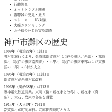
行動調査
ネットトラブル解決
盗聴器の発見・撤去
ストーカー・DV対策
夫婦カウンセリング
お子様のいじめ実態調査
神戸市灘区の歴史
1889年（明治22年）4月1日
町村制施行により、菟原郡都賀野村（現在の灘区北西部）・都賀
浜村（現在の灘区南西部）・六甲村（現在の灘区東部および東灘
区の一部）の3村が成立
1895年（明治28年）11月1日
都賀野村が西灘村に改称
1905年（明治38年）4月12日
阪神電気鉄道開業。東明（後に新在家と改称）、新在家（廃
駅）、大石、岩屋の各駅を設置
1914年（大正3年）7月1日
都賀浜村が町制施行。武庫郡西郷町となる