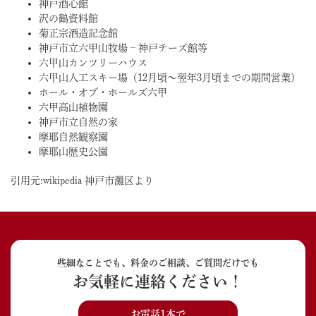
神戸酒心館
沢の鶴資料館
菊正宗酒造記念館
神戸市立六甲山牧場 – 神戸チーズ館等
六甲山カンツリーハウス
六甲山人工スキー場（12月頃～翌年3月頃までの期間営業）
ホール・オブ・ホールズ六甲
六甲高山植物園
神戸市立自然の家
摩耶自然観察園
摩耶山歴史公園
引用元:wikipedia 神戸市灘区より
些細なことでも、料金のご相談、ご質問だけでも
お気軽に連絡ください！
お電話1本で