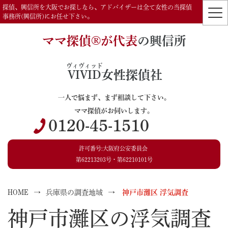
探偵、興信所を大阪でお探しなら、アドバイザーは全て女性の当探偵
事務所(興信所)にお任せ下さい。
ママ探偵®️が代表
の興信所
ヴィヴィッド
VIVID
女性探偵社
一人で悩まず、まず相談して下さい。
ママ探偵がお伺いします。
0120-45-1510
許可番号:大阪府公安委員会
第62213203号・第62210101号
HOME
兵庫県の調査地域
神戸市灘区 浮気調査
神戸市灘区の浮気調査