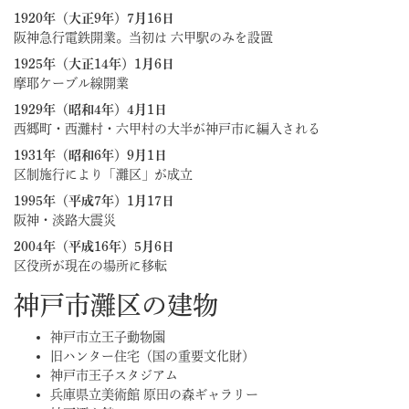
1920年（大正9年）7月16日
阪神急行電鉄開業。当初は 六甲駅のみを設置
1925年（大正14年）1月6日
摩耶ケーブル線開業
1929年（昭和4年）4月1日
西郷町・西灘村・六甲村の大半が神戸市に編入される
1931年（昭和6年）9月1日
区制施行により「灘区」が成立
1995年（平成7年）1月17日
阪神・淡路大震災
2004年（平成16年）5月6日
区役所が現在の場所に移転
神戸市灘区の建物
神戸市立王子動物園
旧ハンター住宅（国の重要文化財）
神戸市王子スタジアム
兵庫県立美術館 原田の森ギャラリー