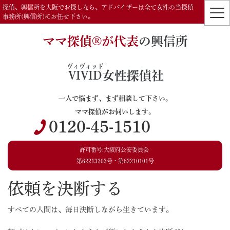
探偵、興信所を大阪でお探しなら、アドバイザーは全て女性の当探偵
事務所(興信所)にお任せ下さい。
ママ探偵®️が代表
の興信所
ヴィヴィッド
VIVID
女性探偵社
一人で悩まず、まず相談して下さい。
ママ探偵がお伺いします。
0120-45-1510
許可番号:大阪府公安委員会
第62213203号・第62210101号
依頼を決断する
すべての人間は、毎日決断しながら生きています。