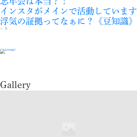
忘年会は本当？！
インスタがメインで活動しています
浮気の証拠ってなぁに？《豆知識》
P
N
r
e
e
x
v
t
i
o
u
s
Gallery