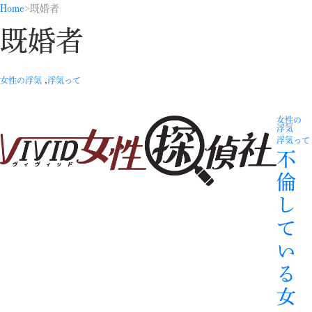
Home
既婚者
既婚者
,
女性の浮気
浮気って
女性の
浮気
浮気って
不
倫
し
て
い
る
女