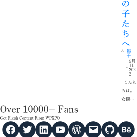
の
子
た
ち
へ
舞
子
5月
11,
202
2
こんに
ちは。
女探…
Over 10000+ Fans
Get Fresh Content From WPXPO
Facebook
Twitter
hello vaa
YouTube
WordPress
Mail
GitHub
Behance