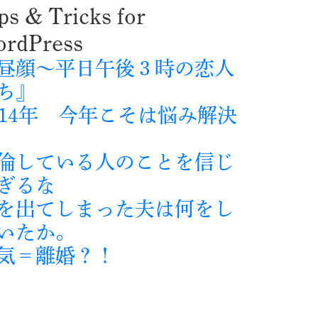
ps & Tricks for
rdPress
昼顔～平日午後３時の恋人
ち』
014年 今年こそは悩み解決
倫している人のことを信じ
ぎるな
を出てしまった夫は何をし
いたか。
気＝離婚？！