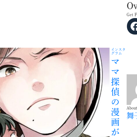
Ov
Get 
Facebook
インスタ
グラム
マ
マ
探
偵
の
About
漫
舞
画
が