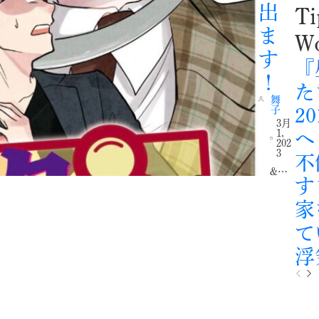
出
Ti
ま
Wo
す
『
！
た
舞
子
2
3月
1,
へ
202
3
不
&…
す
家
て
浮
P
N
r
e
e
x
v
t
i