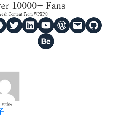
er 10000+ Fans
Fresh Content From WPXPO
Twitter
hello vaa
YouTube
WordPress
Mail
GitHub
Behance
 author
子