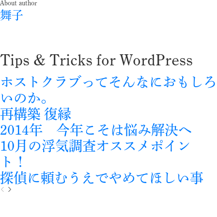
About author
舞子
Tips & Tricks for WordPress
ホストクラブってそんなにおもしろ
いのか。
再構築 復縁
2014年 今年こそは悩み解決へ
10月の浮気調査オススメポイン
ト！
探偵に頼むうえでやめてほしい事
P
N
r
e
e
x
v
t