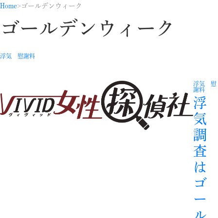
Home
ゴールデンウィーク
ゴールデンウィーク
浮気 慰謝料
浮気 慰
謝料
浮
気
調
査
は
ゴ
ー
ル