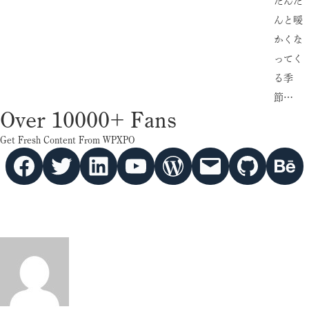
だんだ
んと暖
かくな
ってく
る季
節…
Over 10000+ Fans
Get Fresh Content From WPXPO
Facebook
Twitter
hello vaa
YouTube
WordPress
Mail
GitHub
Behance