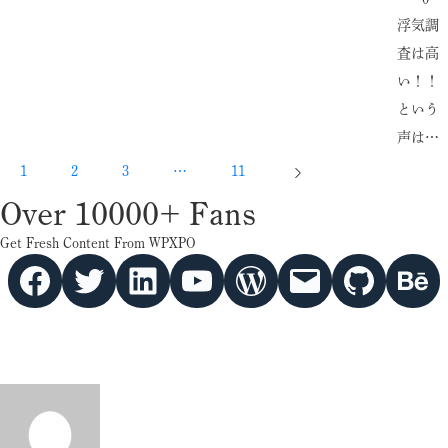
浮気調
査は高
い！！
という
声は…
1
2
3
…
11
Over 10000+ Fans
Get Fresh Content From WPXPO
Facebook
Twitter
hello vaa
YouTube
WordPress
Mail
GitHub
Behance