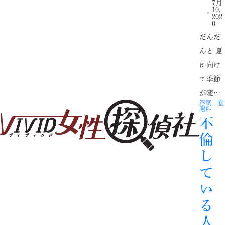
7月
10,
202
0
だんだ
んと 夏
に向け
て季節
が変…
浮気 慰
謝料
不
倫
し
て
い
る
人