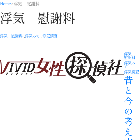
Home
浮気 慰謝料
浮気 慰謝料
,
,
浮気 慰謝料
浮気って
浮気調査
浮気
慰謝料
浮気っ
て
浮気調査
昔
と
今
の
考
え