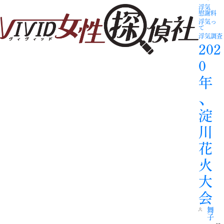
浮気
慰謝料
浮気っ
て
浮気調査
202
0
年
、
淀
川
花
火
大
会
舞
子