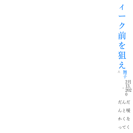
ィ
ー
ク
前
を
狙
え
舞
子
2月
13,
202
0
だんだ
んと暖
かくな
ってく