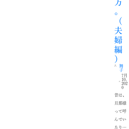
方
。
（
夫
婦
編
）
舞
子
7月
10,
202
0
昔は、
旦那様
って呼
んでい
たり…