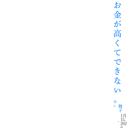
お
金
が
高
く
て
で
き
な
い
。
舞
子
1月
15,
202
0