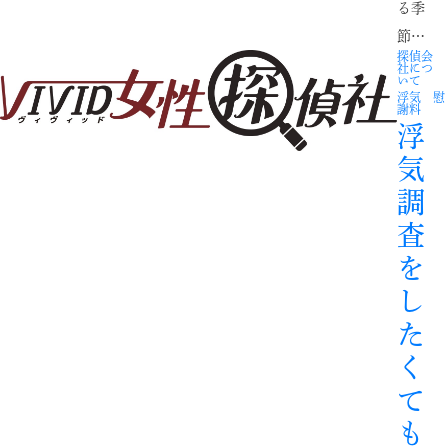
る季
節…
探偵会
社につ
いて
浮気 慰
謝料
浮
気
調
査
を
し
た
く
て
も