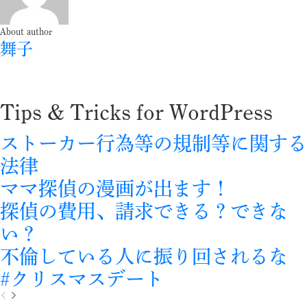
About author
舞子
Tips & Tricks for WordPress
ストーカー行為等の規制等に関する
法律
ママ探偵の漫画が出ます！
探偵の費用、請求できる？できな
い？
不倫している人に振り回されるな
#クリスマスデート
P
N
r
e