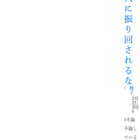
に
振
り
回
さ
れ
る
な
舞
子
3月
22,
202
0
#不倫
不倫し
ている