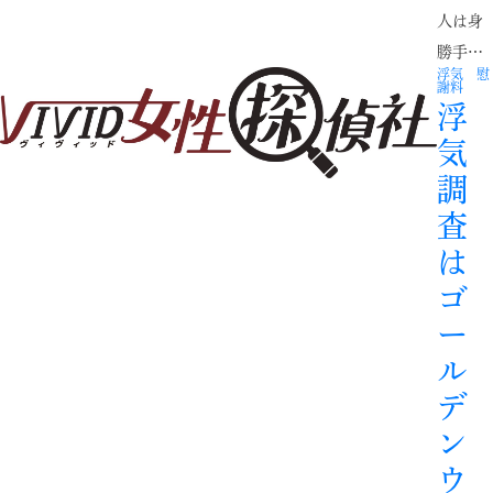
人は身
勝手…
浮気 慰
謝料
浮
気
調
査
は
ゴ
ー
ル
デ
ン
ウ