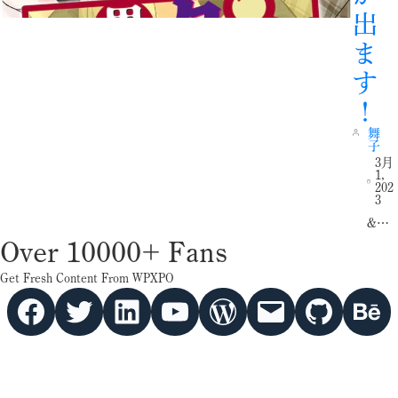
出
ま
す
！
舞
子
3月
1,
202
3
&…
Over 10000+ Fans
Get Fresh Content From WPXPO
Facebook
Twitter
hello vaa
YouTube
WordPress
Mail
GitHub
Behance