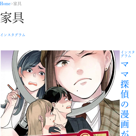
Home
家具
家具
インスタグラム
インスタ
グラム
マ
マ
探
偵
の
漫
画
が