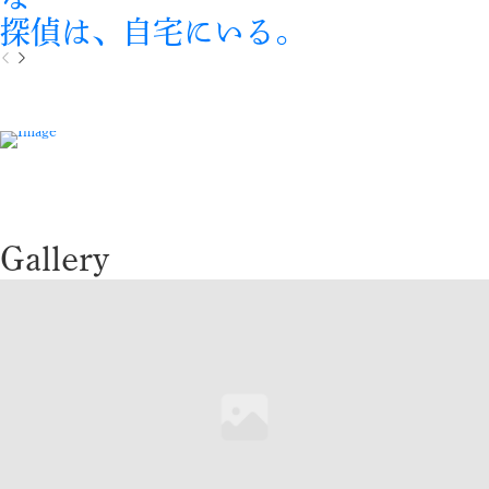
探偵は、自宅にいる。
P
N
r
e
e
x
v
t
i
o
u
s
Gallery