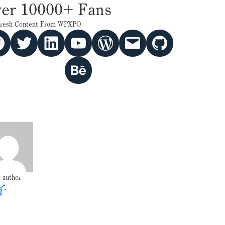
er 10000+ Fans
Fresh Content From WPXPO
Twitter
hello vaa
YouTube
WordPress
Mail
GitHub
Behance
 author
子