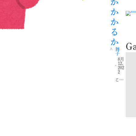
が
v
t
i
か
o
u
か
s
る
か
Ga
舞
子
8月
12,
202
2
こ…