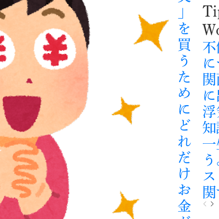
Ti
」
を
Wo
買
不
う
に
た
関
め
に
に
浮
ど
知
れ
一
だ
う
け
ス
お
関
金
P
N
r
e
e
x