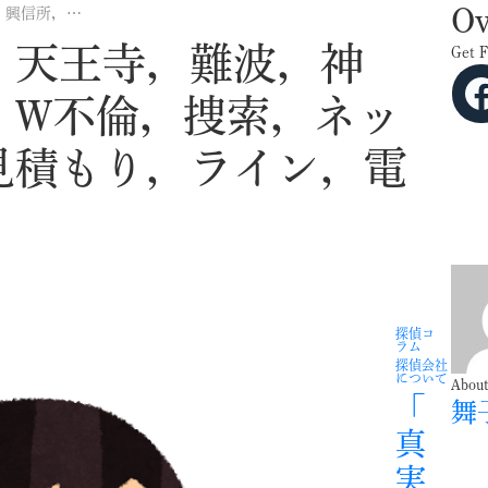
Ov
大阪，西成，梅田，天王寺，難波，神戸，尼崎，興信所，W不倫，捜索，ネット，ウェブ予約，見積もり，ライン，電話予約，メール
，天王寺，難波，神
Get 
Facebook
，W不倫，捜索，ネッ
見積もり，ライン，電
探偵コ
ラム
探偵会社
について
About
「
舞
真
実