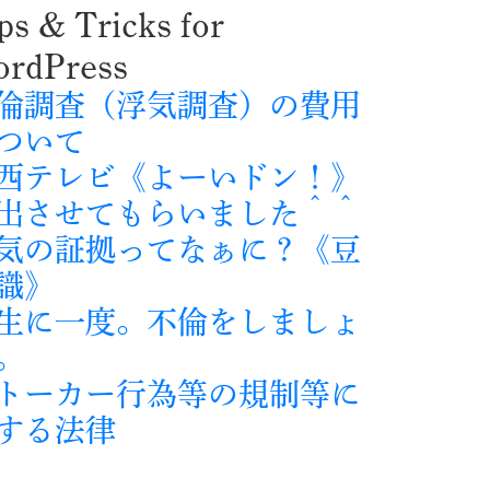
ps & Tricks for
rdPress
倫調査（浮気調査）の費用
ついて
西テレビ《よーいドン！》
出させてもらいました＾＾
気の証拠ってなぁに？《豆
識》
生に一度。不倫をしましょ
。
トーカー行為等の規制等に
する法律