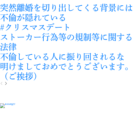
突然離婚を切り出してくる背景には
不倫が隠れている
#クリスマスデート
ストーカー行為等の規制等に関する
法律
不倫している人に振り回されるな
明けましておめでとうございます。
（ご挨拶）
P
N
r
e
e
x
v
t
i
o
u
s