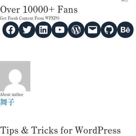
Over 10000+ Fans
Get Fresh Content From WPXPO
Facebook
Twitter
hello vaa
YouTube
WordPress
Mail
GitHub
Behance
About author
舞子
Tips & Tricks for WordPress