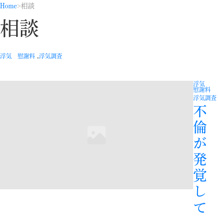
Home
相談
相談
,
浮気 慰謝料
浮気調査
浮気
慰謝料
浮気調査
不
倫
が
発
覚
し
て