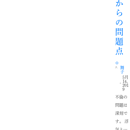
か
ら
の
問
題
点
。
舞
子
5月
14,
201
9
不倫の
問題は
深刻で
す。 浮
気と…