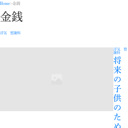
Home
金銭
金銭
浮気 慰謝料
浮気 慰
謝料
将
来
の
子
供
の
た
め