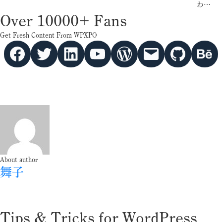
わ…
Over 10000+ Fans
Get Fresh Content From WPXPO
Facebook
Twitter
hello vaa
YouTube
WordPress
Mail
GitHub
Behance
About author
舞子
Tips & Tricks for WordPress