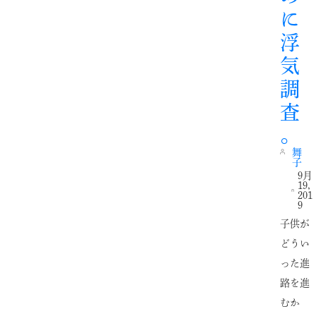
に
浮
気
調
査
。
舞
子
9月
19,
201
9
子供が
どうい
った進
路を進
むか