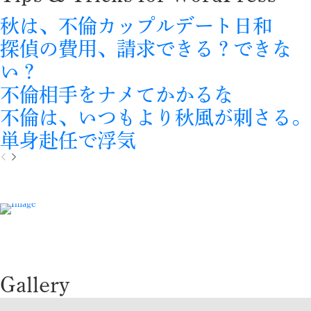
秋は、不倫カップルデート日和
探偵の費用、請求できる？できな
い？
不倫相手をナメてかかるな
不倫は、いつもより秋風が刺さる。
単身赴任で浮気
P
N
r
e
e
x
v
t
i
o
u
s
Gallery