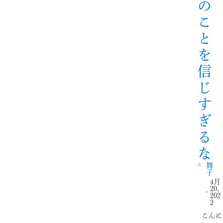
の
こ
と
を
信
じ
す
ぎ
る
な
舞
子
4月
20,
202
2
こんに