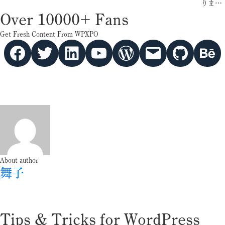
りま…
Over 10000+ Fans
Get Fresh Content From WPXPO
Facebook
Twitter
hello vaa
YouTube
WordPress
Mail
GitHub
Behance
About author
舞子
Tips & Tricks for WordPress