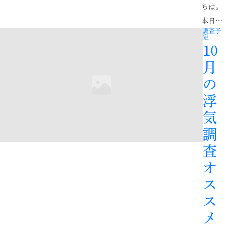
ちは。
本日…
調査予
定
10
月
の
浮
気
調
査
オ
ス
ス
メ