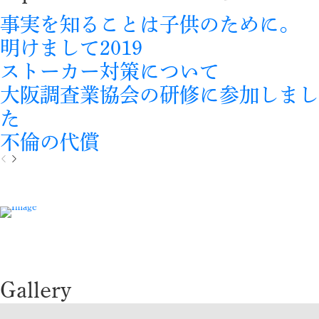
事実を知ることは子供のために。
明けまして2019
ストーカー対策について
大阪調査業協会の研修に参加しまし
た
不倫の代償
P
N
r
e
e
x
v
t
i
o
u
s
Gallery