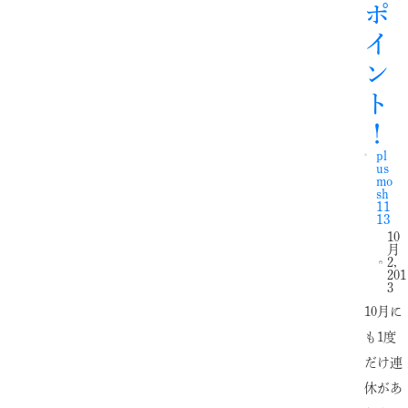
ポ
イ
ン
ト
！
pl
us
mo
sh
11
13
10
月
2,
201
3
10月に
も1度
だけ連
休があ