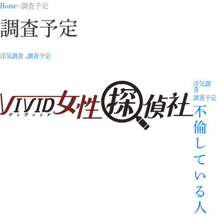
Home
調査予定
調査予定
,
浮気調査
調査予定
浮気調
査
調査予定
不
倫
し
て
い
る
人