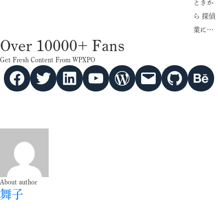
ときか
ら 探偵
業に…
Over 10000+ Fans
Get Fresh Content From WPXPO
Facebook
Twitter
hello vaa
YouTube
WordPress
Mail
GitHub
Behance
About author
舞子