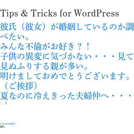
Tips & Tricks for WordPress
彼氏（彼女）が婚姻しているのか調
べたい。
みんな不倫がお好き？！
子供の異変に気づかない・・・見て
見ぬふりする親が多い。
明けましておめでとうございます。
（ご挨拶）
夏なのに冷えきった夫婦仲へ・・・
P
N
r
e
e
x
v
t
i
o
u
s