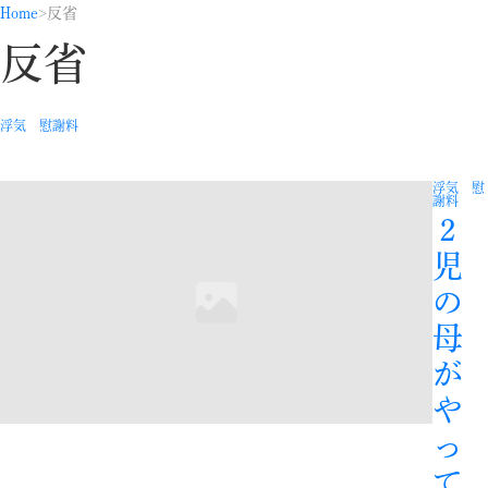
Home
反省
反省
浮気 慰謝料
浮気 慰
謝料
２
児
の
母
が
や
っ
て