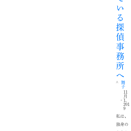
い
る
探
偵
事
務
所
へ
舞
子
11
月
1,
201
9
私は、
独身の