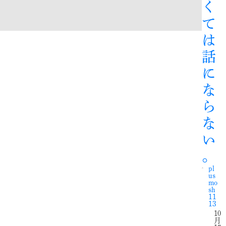
く
て
は
話
に
な
ら
な
い
。
pl
us
mo
sh
11
13
10
月