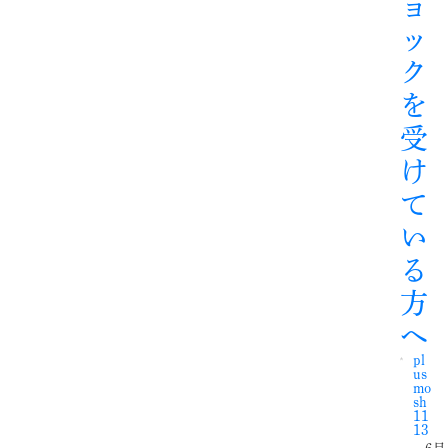
ョ
ッ
ク
を
受
け
て
い
る
方
へ
pl
us
mo
sh
11
13