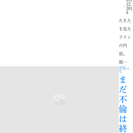
6月
12,
201
8
たまた
ま見た
ライン
の内
容。
異…
浮気っ
て
ま
だ
不
倫
は
終