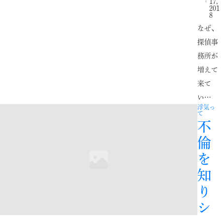
17,
201
8
なぜ、
探偵事
務所が
増えて
来て
い…
浮気っ
て
不
倫
を
知
り
シ