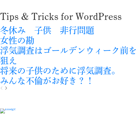
Tips & Tricks for WordPress
冬休み 子供 非行問題
女性の勘
浮気調査はゴールデンウィーク前を
狙え
将来の子供のために浮気調査。
みんな不倫がお好き？！
P
N
r
e
e
x
v
t
i
o
u
s