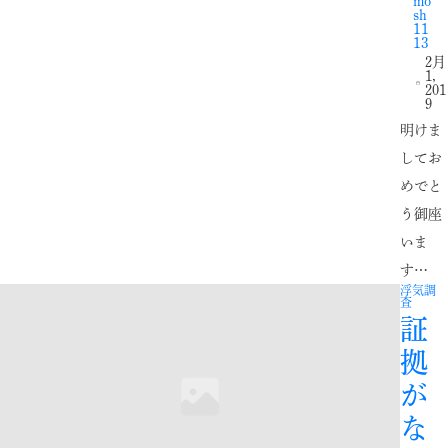
mo
sh
11
13
2月
1,
201
9
明けま
してお
めでと
う御座
いま
す…
浮気調
査
証
拠
が
な