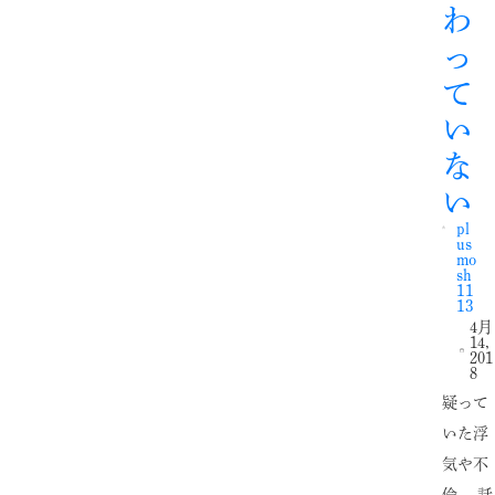
わ
っ
て
い
な
い
pl
us
mo
sh
11
13
4月
14,
201
8
疑って
いた浮
気や不