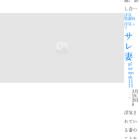
倫。 話
し合…
浮気
慰謝料
浮気っ
て
サ
レ
妻
pl
us
mo
sh
11
13
3月
19,
201
8
浮気さ
れてい
る妻の
ことを