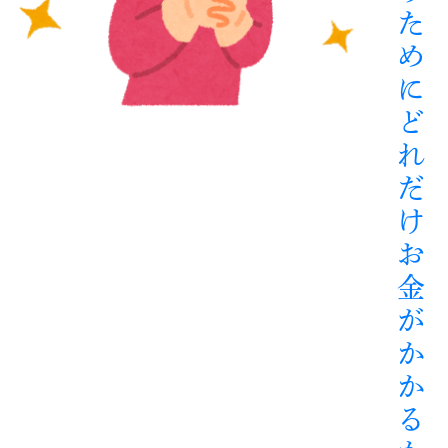
た
め
に
ど
れ
だ
け
お
金
が
か
か
る