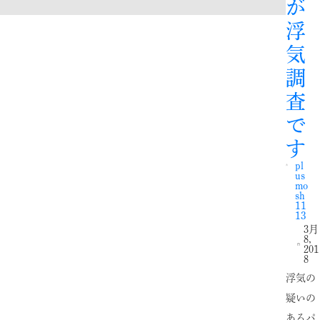
が
浮
気
調
査
で
す
pl
us
mo
sh
11
13
3月
8,
201
8
浮気の
疑いの
あるパ