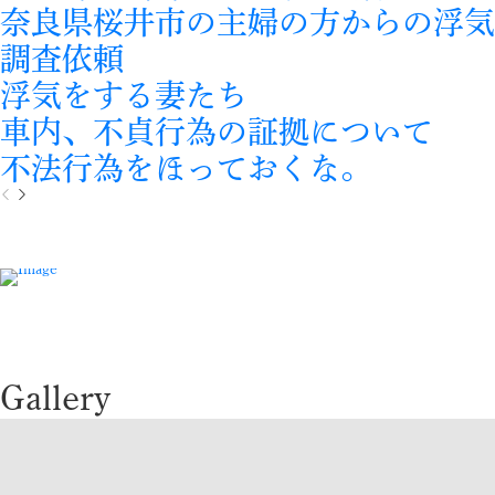
奈良県桜井市の主婦の方からの浮気
調査依頼
浮気をする妻たち
車内、不貞行為の証拠について
不法行為をほっておくな。
P
N
r
e
e
x
v
t
i
o
u
s
Gallery