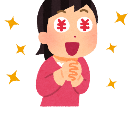
いじめ
その他特殊調査
インスタグラム
キャバ嬢
ホスト