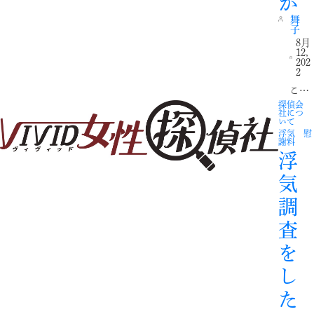
か
舞
子
8月
12,
202
2
こ…
探偵会
社につ
いて
浮気 慰
謝料
浮
気
調
査
を
し
た