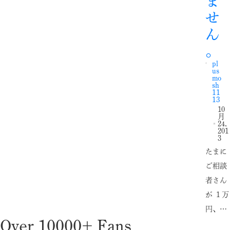
ま
せ
ん
。
pl
us
mo
sh
11
13
10
月
24,
201
3
たまに
ご相談
者さん
が １万
円、…
Over 10000+ Fans