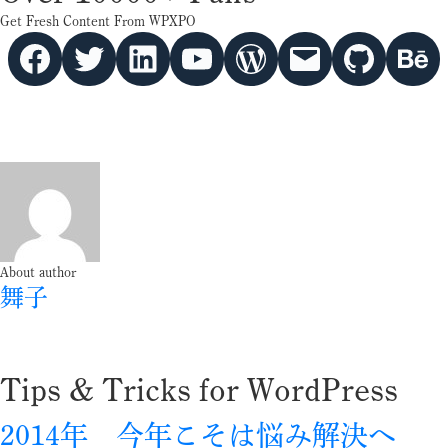
Get Fresh Content From WPXPO
Facebook
Twitter
hello vaa
YouTube
WordPress
Mail
GitHub
Behance
About author
舞子
Tips & Tricks for WordPress
2014年 今年こそは悩み解決へ