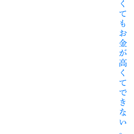
く
て
も
お
金
が
高
く
て
で
き
な
い
。