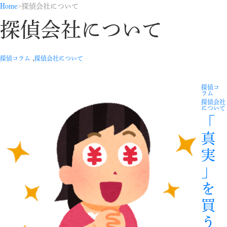
Home
探偵会社について
探偵会社について
,
探偵コラム
探偵会社について
探偵コ
ラム
探偵会社
について
「
真
実
」
を
買
う