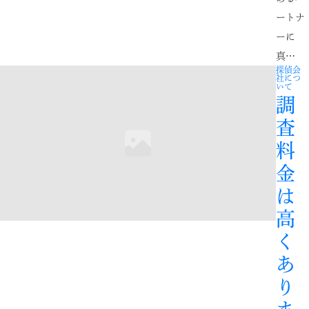
ートナ
ーに
真…
探偵会
社につ
いて
調
査
料
金
は
高
く
あ
り