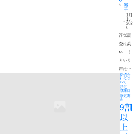
舞
子
1月
15,
202
0
浮気調
査は高
い！！
という
声は…
探偵会
社につ
いて
浮気
慰謝料
浮気調
査
9割
以
上