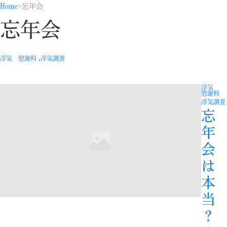
Home
忘年会
忘年会
,
浮気 慰謝料
浮気調査
浮気
慰謝料
浮気調査
忘
年
会
は
本
当
？