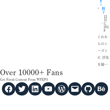
！
舞
子
12
月
5,
201
8
これか
らのシ
ーズン
に 浮気
を疑…
Over 10000+ Fans
Get Fresh Content From WPXPO
Facebook
Twitter
hello vaa
YouTube
WordPress
Mail
GitHub
Behance