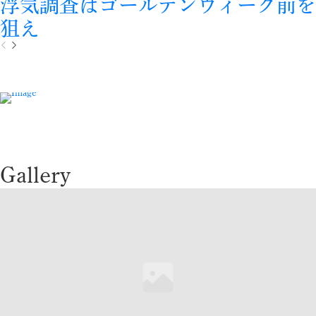
浮気調査はゴールデンウィーク前を
狙え
P
N
r
e
e
x
v
t
i
o
u
s
Gallery